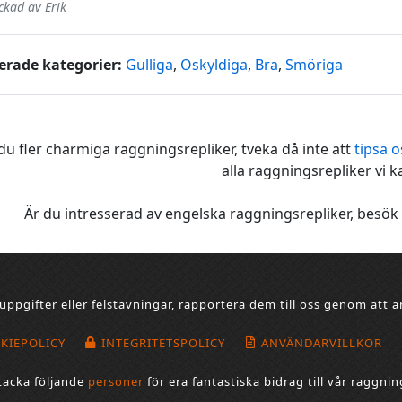
ickad av Erik
erade kategorier:
Gulliga
,
Oskyldiga
,
Bra
,
Smöriga
du fler charmiga raggningsrepliker, tveka då inte att
tipsa 
alla raggningsrepliker vi k
Är du intresserad av engelska raggningsrepliker, besök
uppgifter eller felstavningar, rapportera dem till oss genom att
KIEPOLICY
INTEGRITETSPOLICY
ANVÄNDARVILLKOR
l tacka följande
personer
för era fantastiska bidrag till vår raggni