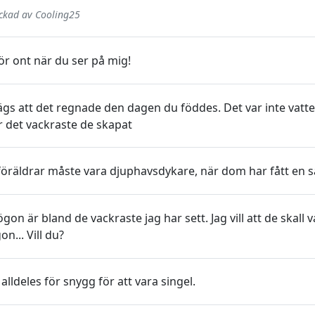
ickad av Cooling25
ör ont när du ser på mig!
ägs att det regnade den dagen du föddes. Det var inte vatt
r det vackraste de skapat
föräldrar måste vara djuphavsdykare, när dom har fått en s
gon är bland de vackraste jag har sett. Jag vill att de skall 
n... Vill du?
alldeles för snygg för att vara singel.