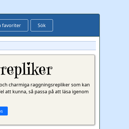
 favoriter
Sök
repliker
iga och charmiga raggningsrepliker som kan
fel att kunna, så passa på att läsa igenom
ps