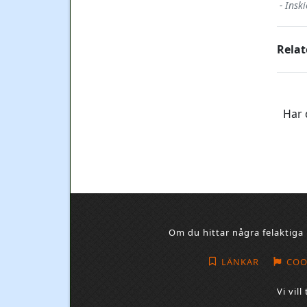
- Insk
Relat
Har 
Om du hittar några felaktiga 
LÄNKAR
COO
Vi vil