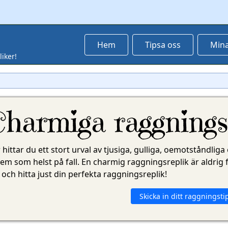
Hem
Tipsa oss
Mina
iker!
harmiga raggnings
 hittar du ett stort urval av tjusiga, gulliga, oemotståndl
vem som helst på fall. En charmig raggningsreplik är aldrig 
a och hitta just din perfekta raggningsreplik!
Skicka in ditt raggningsti