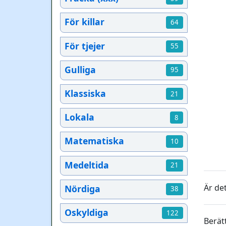
För killar
64
För tjejer
55
Gulliga
95
Klassiska
21
Lokala
8
Matematiska
10
Medeltida
21
Är det
Nördiga
38
Oskyldiga
122
Berät