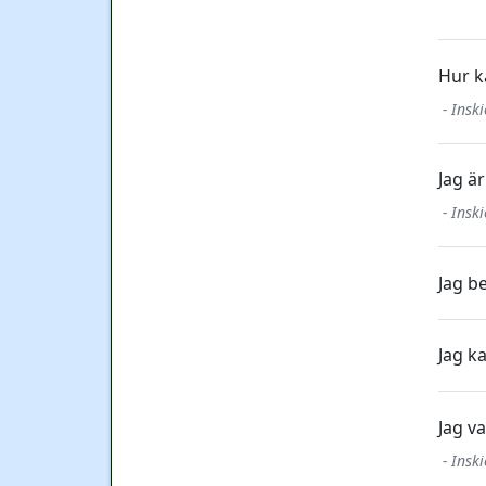
Hur k
- Insk
Jag är
- Insk
Jag be
Jag ka
Jag v
- Insk