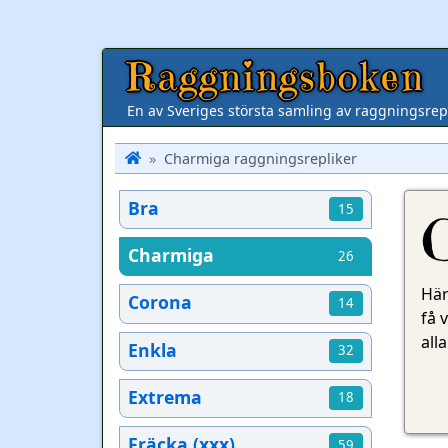
Raggningsboken
En av Sveriges största samling av raggningsrepl
Charmiga raggningsrepliker
Bra
15
C
Charmiga
26
Här
Corona
14
få 
all
Enkla
32
Extrema
18
Fräcka (xxx)
59