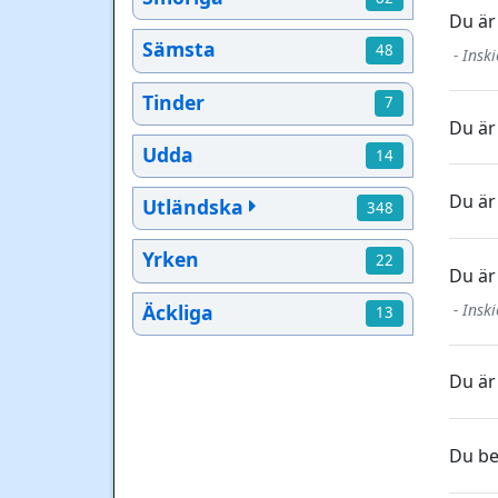
Du är
Sämsta
48
- Insk
Tinder
7
Du är 
Udda
14
Du är 
Utländska
348
Yrken
22
Du är
Äckliga
- Insk
13
Du är
Du be