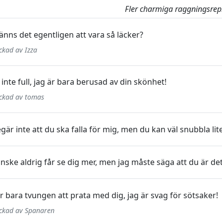
Fler charmiga raggningsrepl
änns det egentligen att vara så läcker?
ickad av Izza
 inte full, jag är bara berusad av din skönhet!
ickad av tomas
gär inte att du ska falla för mig, men du kan väl snubbla lit
nske aldrig får se dig mer, men jag måste säga att du är det 
ar bara tvungen att prata med dig, jag är svag för sötsaker!
ickad av Spanaren