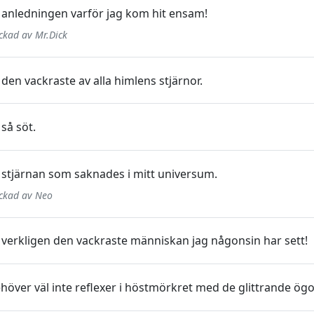
 anledningen varför jag kom hit ensam!
ickad av Mr.Dick
den vackraste av alla himlens stjärnor.
så söt.
 stjärnan som saknades i mitt universum.
ickad av Neo
 verkligen den vackraste människan jag någonsin har sett!
höver väl inte reflexer i höstmörkret med de glittrande ög