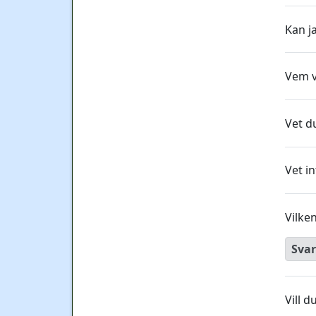
Kan ja
Vem v
Vet du
Vet i
Vilke
Svar
Vill d