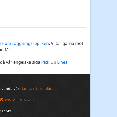
oss om raggningsrepliken
. Vi tar gärna mot
an få!
 då vår engelska sida
Pick Up Lines
 använda vårt
kontaktformulär
.
INSTÄLLNINGAR
ngsbok!