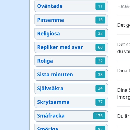
Oväntade
- Insk
11
Pinsamma
16
Det g
Religiösa
32
Det s
Repliker med svar
60
du va
Roliga
22
Dina 
Sista minuten
33
Självsäkra
34
Dina ö
imorgo
Skrytsamma
37
Småfräcka
Du är 
176
Smöriga
82