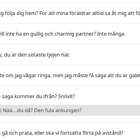
g följa dig hem? För att mina föräldrar alltid sa åt mig att 
ill inte ha en gullig och charmig partner? Inte många.
, du är den sötaste tjejen här.
nte om jag vågar ringa, men jag måste få säga att du är gale
n saga kommer du ifrån? Snövit?
:
Nää....du då? Den fula ankungen?
u gå och prata, eller ska vi fortsätta flirta på avstånd?