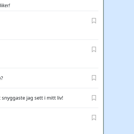
iker!
e?
snyggaste jag sett i mitt liv!